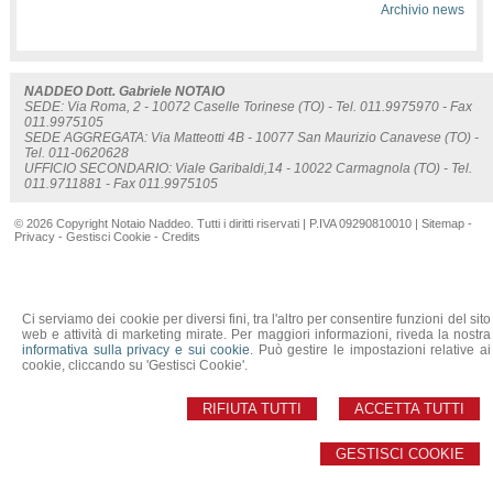
Archivio news
NADDEO Dott. Gabriele NOTAIO
SEDE: Via Roma, 2 - 10072 Caselle Torinese (TO) - Tel. 011.9975970 - Fax
011.9975105
SEDE AGGREGATA: Via Matteotti 4B - 10077 San Maurizio Canavese (TO) -
Tel. 011-0620628
UFFICIO SECONDARIO: Viale Garibaldi,14 - 10022 Carmagnola (TO) - Tel.
011.9711881 - Fax 011.9975105
© 2026 Copyright Notaio Naddeo. Tutti i diritti riservati | P.IVA 09290810010 |
Sitemap
-
Privacy
-
Gestisci Cookie
-
Credits
Ci serviamo dei cookie per diversi fini, tra l'altro per consentire funzioni del sito
web e attività di marketing mirate. Per maggiori informazioni, riveda la nostra
informativa sulla privacy e sui cookie
. Può gestire le impostazioni relative ai
cookie, cliccando su 'Gestisci Cookie'.
RIFIUTA TUTTI
ACCETTA TUTTI
GESTISCI COOKIE