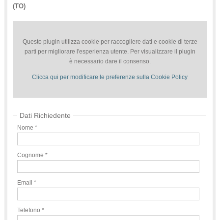
(TO)
Questo plugin utilizza cookie per raccogliere dati e cookie di terze
parti per migliorare l'esperienza utente. Per visualizzare il plugin
è necessario dare il consenso.
Clicca qui per modificare le preferenze sulla Cookie Policy
Dati Richiedente
Nome *
Cognome *
Email *
Telefono *