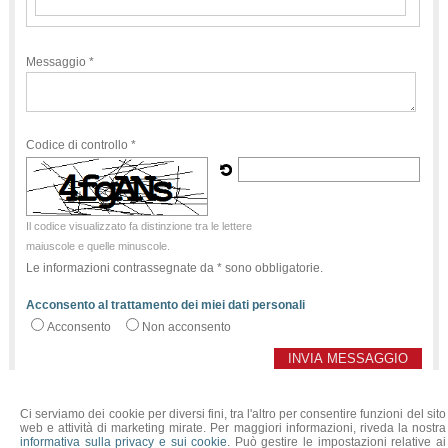
Messaggio *
Codice di controllo *
Il codice visualizzato fa distinzione tra le lettere
maiuscole e quelle minuscole.
Le informazioni contrassegnate da * sono obbligatorie.
Acconsento al trattamento dei miei dati personali
Acconsento
Non acconsento
Ci serviamo dei cookie per diversi fini, tra l'altro per consentire funzioni del sito
NADDEO Dott. Gabriele NOTAIO
web e attività di marketing mirate. Per maggiori informazioni, riveda la nostra
SEDE: Via Roma, 2 - 10072 Caselle Torinese (TO) - Tel. 011.9975970 - Fax
informativa sulla privacy e sui cookie
. Può gestire le impostazioni relative ai