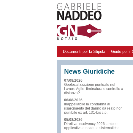
Documenti per la Stipula
Guide per il 
News Giuridiche
07/08/2026
Geolocalizzazione puntuale nel
Lavoro Agile: timbratura o controllo a
distanza?
06/08/2026
Inappellabile la condanna al
risarcimento del danno da reato non
punibile ex art. 131-bis c.p.
05/08/2026
Direttiva Insolvency 2026: ambito
applicativo e ricadute sistematiche