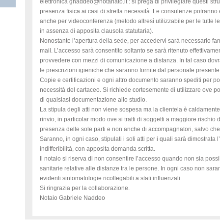
elettronica gnaddeo@notariato.it : si prega di privilegiare questi str
presenza fisica ai casi di stretta necessità. Le consulenze potranno 
anche per videoconferenza (metodo altresì utilizzabile per le tutte le
in assenza di apposita clausola statutaria).
Nonostante l’apertura della sede, per accedervi sarà necessario farn
mail. L’accesso sarà consentito soltanto se sarà ritenuto effettivam
provvedere con mezzi di comunicazione a distanza. In tal caso do
le prescrizioni igieniche che saranno fornite dal personale presente 
Copie e certificazioni e ogni altro documento saranno spediti per p
necessità del cartaceo. Si richiede cortesemente di utilizzare ove p
di qualsiasi documentazione allo studio.
La stipula degli atti non viene sospesa ma la clientela è caldamente 
rinvio, in particolar modo ove si tratti di soggetti a maggiore risch
presenza delle sole parti e non anche di accompagnatori, salvo che
Saranno, in ogni caso, stipulati i soli atti per i quali sarà dimostrata
indifferibilità, con apposita domanda scritta.
Il notaio si riserva di non consentire l’accesso quando non sia possib
sanitarie relative alle distanze tra le persone. In ogni caso non sa
evidenti sintomatologie ricollegabili a stati influenzali.
Si ringrazia per la collaborazione.
Notaio Gabriele Naddeo