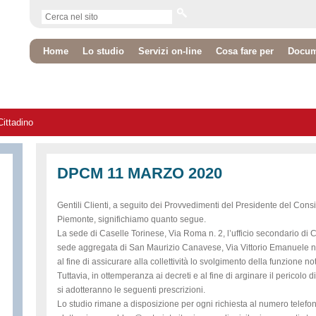
Home
Lo studio
Servizi on-line
Cosa fare per
Docume
Cittadino
DPCM 11 MARZO 2020
Gentili Clienti, a seguito dei Provvedimenti del Presidente del Consi
Piemonte, significhiamo quanto segue.
La sede di Caselle Torinese, Via Roma n. 2, l’ufficio secondario di C
sede aggregata di San Maurizio Canavese, Via Vittorio Emanuele n.
al fine di assicurare alla collettività lo svolgimento della funzione not
Tuttavia, in ottemperanza ai decreti e al fine di arginare il pericolo d
si adotteranno le seguenti prescrizioni.
Lo studio rimane a disposizione per ogni richiesta al numero telefon