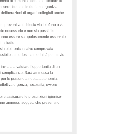
umenti di comunicazione e di limitare la
essere fornite e le riunioni organizzate
 deliberazioni di organi collegiali anche
e preventiva richiesta via telefono o via
ente necessario e non sia possibile
vranno essere scrupolosamente osservate
in studio.
osta elettronica, salvo comprovata
ossibile la medesima modalità per l’invio
invitata a valutare l’opportunità di un
io di complicanze. Sarà ammessa la
 per le persone a ridotta autonomia.
 l’effettiva urgenza, necessità, ovvero
ile assicurare le prescrizioni igienico-
ranno ammessi soggetti che presentino