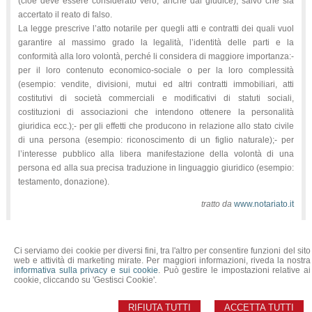
(cioè deve essere considerato vero, anche dal giudice), salvo che sia
accertato il reato di falso.
La legge prescrive l’atto notarile per quegli atti e contratti dei quali vuol
garantire al massimo grado la legalità, l’identità delle parti e la
conformità alla loro volontà, perché li considera di maggiore importanza:-
per il loro contenuto economico-sociale o per la loro complessità
(esempio: vendite, divisioni, mutui ed altri contratti immobiliari, atti
costitutivi di società commerciali e modificativi di statuti sociali,
costituzioni di associazioni che intendono ottenere la personalità
giuridica ecc.);- per gli effetti che producono in relazione allo stato civile
di una persona (esempio: riconoscimento di un figlio naturale);- per
l’interesse pubblico alla libera manifestazione della volontà di una
persona ed alla sua precisa traduzione in linguaggio giuridico (esempio:
testamento, donazione).
tratto da
www.notariato.it
Ci serviamo dei cookie per diversi fini, tra l'altro per consentire funzioni del sito
NADDEO Dott. Gabriele NOTAIO
web e attività di marketing mirate. Per maggiori informazioni, riveda la nostra
SEDE: Via Roma, 2 - 10072 Caselle Torinese (TO) - Tel. 011.9975970 - Fax
informativa sulla privacy e sui cookie
. Può gestire le impostazioni relative ai
011.9975105
cookie, cliccando su 'Gestisci Cookie'.
SEDE AGGREGATA: Via Matteotti 4B - 10077 San Maurizio Canavese (TO) -
Tel. 011-0620628
UFFICIO SECONDARIO: Viale Garibaldi,14 - 10022 Carmagnola (TO) - Tel.
RIFIUTA TUTTI
ACCETTA TUTTI