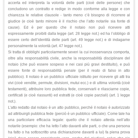
accerta ed interpreta la volontà delle parti (cioè delle persone) che
concludono un contratto e redige in modo conforme alla legge e con
chiarezza le relative clausole - tanto meno c’è bisogno di ricorrere al
giudice (e cioè tanto minore è il rischio che l’atto notarile sia fonte di
cause). Ed è per questo che il notaio non può ricevere atti
espressamente proibiti dalla legge (art. 28 legge not.) ed ha l’obbligo di
essere certo dell’identità delle parti (art. 49 legge not.) e di indagarne
personalmente la volontà (art. 47 legge not.).
Si tratta di obblighi particolarmente severi la cui inosservanza comporta,
oltre alla responsabilità civile, anche la responsabilità disciplinare del
notaio (che può essere sospeso e nei casi più gravi destituito), e può
essere fonte di responsabilità penale (per il reato di falso in atto
pubblico). Il notaio è un pubblico ufficiale istituito per ricevere gli atti tra
vivi (cioè vendite, permute, divisioni, mutui ecc.) e di ultima volontà (cioè
testamenti), attribuire loro pubblica fede, conservarli e rilasciarne copie,
certificati (e cioè riassunti) ed estratti (e cioè copie parziali) (art. 1 legge
not.).
L’atto redatto dal notaio è un atto pubblico, perché il notaio è autorizzato
ad attribuirgli pubblica fede (perciò è un pubblico ufficiale). Come tale ha
una particolare efficacia legale: quello che il notaio attesta nell’atto
notarile (esempio: che ha letto l’atto davanti alle parti, o che una persona
ha fatto o ha sottoscritto una dichiarazione davanti a lui) fa piena prova